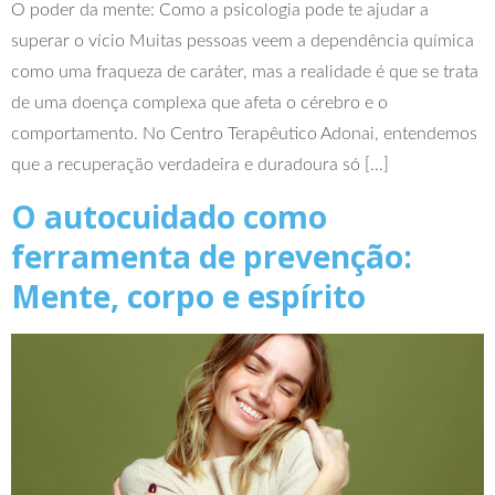
O poder da mente: Como a psicologia pode te ajudar a
superar o vício Muitas pessoas veem a dependência química
como uma fraqueza de caráter, mas a realidade é que se trata
de uma doença complexa que afeta o cérebro e o
comportamento. No Centro Terapêutico Adonai, entendemos
que a recuperação verdadeira e duradoura só […]
O autocuidado como
ferramenta de prevenção:
Mente, corpo e espírito