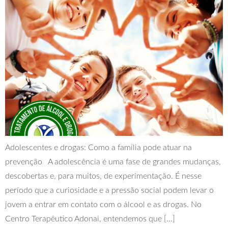
Adolescentes e drogas: Como a família pode atuar na
prevenção A adolescência é uma fase de grandes mudanças,
descobertas e, para muitos, de experimentação. É nesse
período que a curiosidade e a pressão social podem levar o
jovem a entrar em contato com o álcool e as drogas. No
Centro Terapêutico Adonai, entendemos que […]