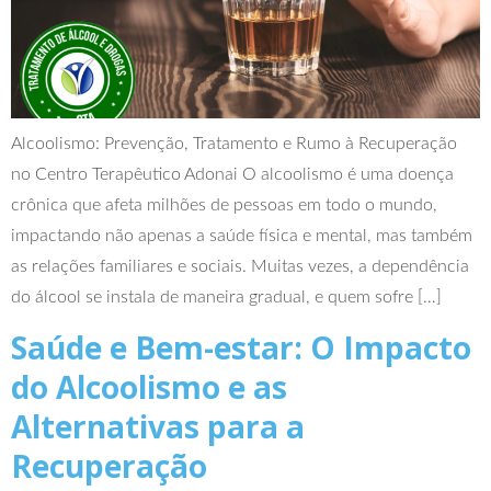
Alcoolismo: Prevenção, Tratamento e Rumo à Recuperação
no Centro Terapêutico Adonai O alcoolismo é uma doença
crônica que afeta milhões de pessoas em todo o mundo,
impactando não apenas a saúde física e mental, mas também
as relações familiares e sociais. Muitas vezes, a dependência
do álcool se instala de maneira gradual, e quem sofre […]
Saúde e Bem-estar: O Impacto
do Alcoolismo e as
Alternativas para a
Recuperação