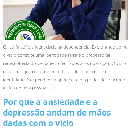
O “eu falso” e a identidade na dependência: Explorando como
o vício constrói uma identidade falsa e o processo de
redescoberta do verdadeiro “eu” após a recuperação. O vício
é mais do que um problema de saúde; é uma crise de
identidade. A dependência química tem o poder de consumir
a vida de uma pessoa […]
Por que a ansiedade e a
depressão andam de mãos
dadas com o vício