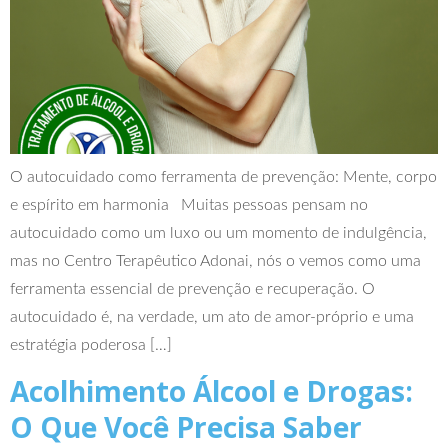
O autocuidado como ferramenta de prevenção: Mente, corpo
e espírito em harmonia Muitas pessoas pensam no
autocuidado como um luxo ou um momento de indulgência,
mas no Centro Terapêutico Adonai, nós o vemos como uma
ferramenta essencial de prevenção e recuperação. O
autocuidado é, na verdade, um ato de amor-próprio e uma
estratégia poderosa […]
Acolhimento Álcool e Drogas:
O Que Você Precisa Saber