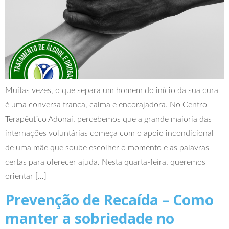
Muitas vezes, o que separa um homem do início da sua cura
é uma conversa franca, calma e encorajadora. No Centro
Terapêutico Adonai, percebemos que a grande maioria das
internações voluntárias começa com o apoio incondicional
de uma mãe que soube escolher o momento e as palavras
certas para oferecer ajuda. Nesta quarta-feira, queremos
orientar […]
Prevenção de Recaída – Como
manter a sobriedade no