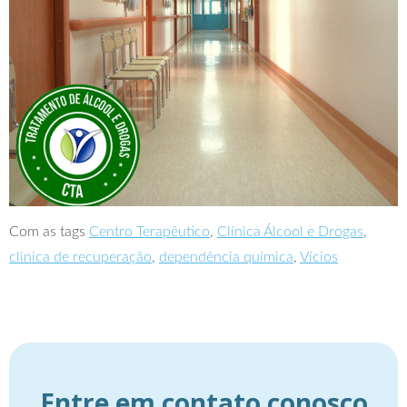
Com as tags
Centro Terapêutico
,
Clínica Álcool e Drogas
,
clinica de recuperação
,
dependência química
,
Vícios
Entre em contato conosco