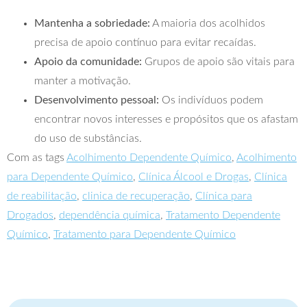
Mantenha a sobriedade:
A maioria dos acolhidos
precisa de apoio contínuo para evitar recaídas.
Apoio da comunidade:
Grupos de apoio são vitais para
manter a motivação.
Desenvolvimento pessoal:
Os indivíduos podem
encontrar novos interesses e propósitos que os afastam
do uso de substâncias.
Com as tags
Acolhimento Dependente Químico
,
Acolhimento
para Dependente Químico
,
Clínica Álcool e Drogas
,
Clínica
de reabilitação
,
clinica de recuperação
,
Clínica para
Drogados
,
dependência química
,
Tratamento Dependente
Químico
,
Tratamento para Dependente Químico