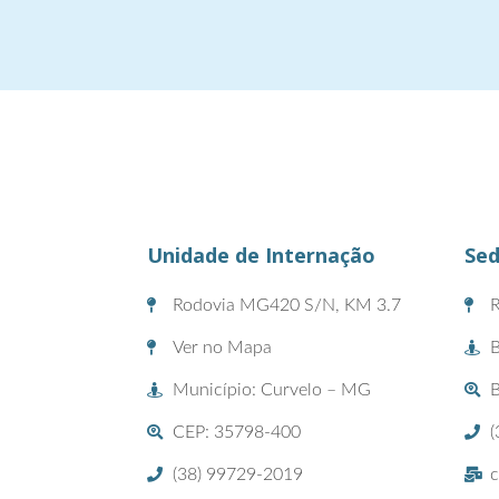
Unidade de Internação
Sed
Rodovia MG420 S/N, KM 3.7
R
Ver no Mapa
B
Município: Curvelo – MG
CEP: 35798-400
(
(38) 99729-2019
c