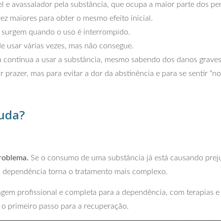
l e avassalador pela substância, que ocupa a maior parte dos p
ez maiores para obter o mesmo efeito inicial.
s surgem quando o uso é interrompido.
de usar várias vezes, mas não consegue.
 continua a usar a substância, mesmo sabendo dos danos graves à
 prazer, mas para evitar a dor da abstinência e para se sentir “no
juda?
roblema.
Se o consumo de uma substância já está causando prej
 da dependência torna o tratamento mais complexo.
em profissional e completa para a dependência, com terapias e
 o primeiro passo para a recuperação.