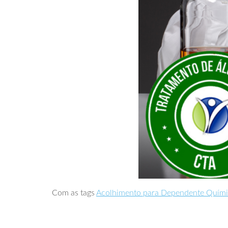
Com as tags
Acolhimento para Dependente Quím