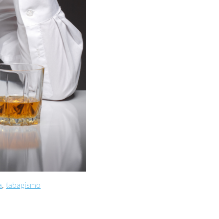
a
,
tabagismo