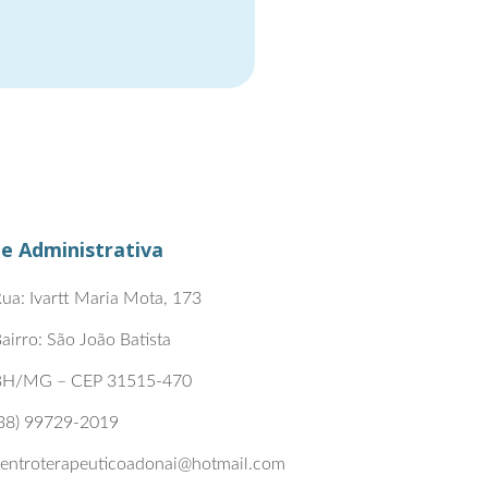
e Administrativa
ua: Ivartt Maria Mota, 173
airro: São João Batista
BH/MG – CEP 31515-470
38) 99729-2019
entroterapeuticoadonai@hotmail.com