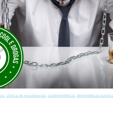
ico
,
clinica de recuperação
,
codependência
,
dependência químic