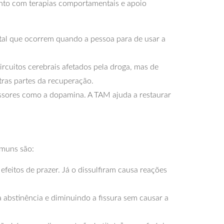
nto com terapias comportamentais e apoio
tal que ocorrem quando a pessoa para de usar a
rcuitos cerebrais afetados pela droga, mas de
tras partes da recuperação.
ssores como a dopamina. A TAM ajuda a restaurar
omuns são:
feitos de prazer. Já o dissulfiram causa reações
 abstinência e diminuindo a fissura sem causar a