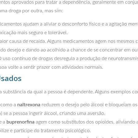
ntos aprovados para tratar a dependência, geralmente em conju
 uma droga por outra, mas sim:
amentos ajudam a aliviar o desconforto físico e a agitação men
xicação mais seguro e tolerável.
maior causa de recaída. Alguns medicamentos agem nos mesmos ci
 do desejo e dando ao acolhido a chance de se concentrar em ou
 uso contínuo de drogas desregula a produção de neurotransmi
soa volte a sentir prazer com atividades normais.
Usados
substância da qual a pessoa é dependente. Alguns exemplos c
 como a
naltrexona
reduzem o desejo pelo álcool e bloqueiam os e
) se a pessoa ingerir álcool, criando uma aversão.
e a
buprenorfina
agem como substitutos dos opioides, aliviando a
ilize e participe do tratamento psicológico.