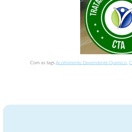
Com as tags
Acolhimento Dependente Químico
,
C