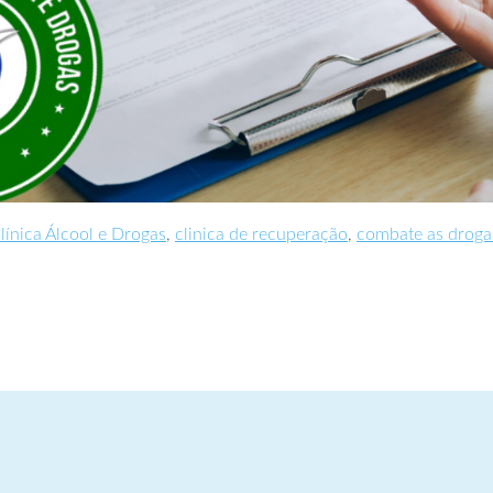
línica Álcool e Drogas
,
clinica de recuperação
,
combate as droga