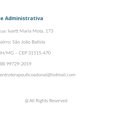
e Administrativa
ua: Ivartt Maria Mota, 173
airro: São João Batista
BH/MG – CEP 31515-470
38) 99729-2019
entroterapeuticoadonai@hotmail.com
@ All Rights Reserved