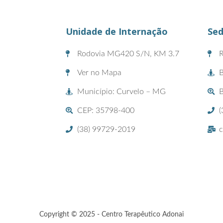
Unidade de Internação
Sed
Rodovia MG420 S/N, KM 3.7
R
Ver no Mapa
B
Município: Curvelo – MG
CEP: 35798-400
(
(38) 99729-2019
c
Copyright © 2025 - Centro Terapêutico Adonai