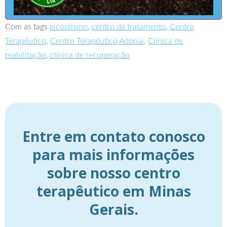
Com as tags
alcoolismo
,
centro de tratamento
,
Centro
Terapêutico
,
Centro Terapêutico Adonai
,
Clínica de
reabilitação
,
clinica de recuperação
Entre em contato conosco
para mais informações
sobre nosso centro
terapêutico em Minas
Gerais.