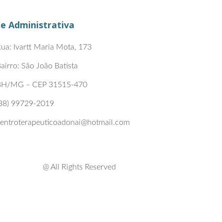
e Administrativa
ua: Ivartt Maria Mota, 173
airro: São João Batista
BH/MG – CEP 31515-470
38) 99729-2019
entroterapeuticoadonai@hotmail.com
@ All Rights Reserved