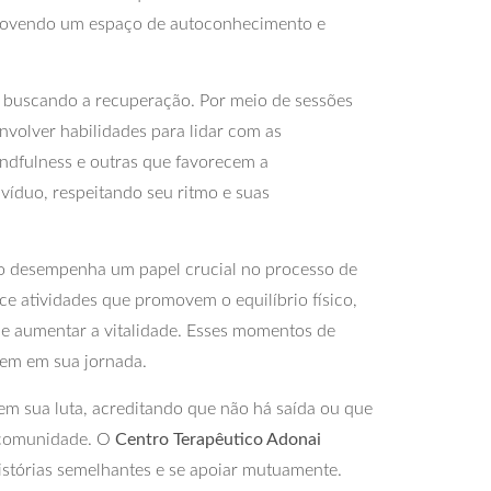
promovendo um espaço de autoconhecimento e
á buscando a recuperação. Por meio de sessões
volver habilidades para lidar com as
indfulness e outras que favorecem a
víduo, respeitando seu ritmo e suas
co desempenha um papel crucial no processo de
ce atividades que promovem o equilíbrio físico,
a e aumentar a vitalidade. Esses momentos de
rgem em sua jornada.
em sua luta, acreditando que não há saída ou que
m comunidade. O
Centro Terapêutico Adonai
istórias semelhantes e se apoiar mutuamente.