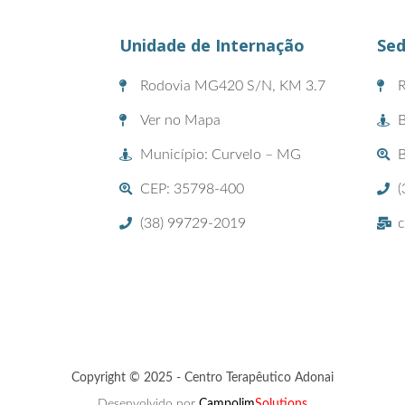
Unidade de Internação
Sed
Rodovia MG420 S/N, KM 3.7
R
Ver no Mapa
B
Município: Curvelo – MG
CEP: 35798-400
(
(38) 99729-2019
c
Copyright © 2025 - Centro Terapêutico Adonai
Desenvolvido por
Campolim
Solutions