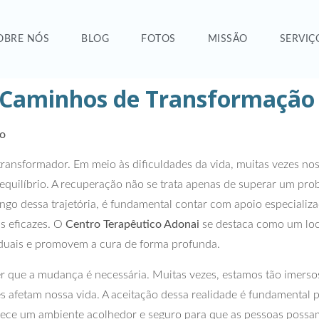
OBRE NÓS
BLOG
FOTOS
MISSÃO
SERVIÇ
 Caminhos de Transformação
ão
transformador. Em meio às dificuldades da vida, muitas vezes n
quilíbrio. A recuperação não se trata apenas de superar um pro
 longo dessa trajetória, é fundamental contar com apoio especia
as eficazes. O
Centro Terapêutico Adonai
se destaca como um loca
iduais e promovem a cura de forma profunda.
r que a mudança é necessária. Muitas vezes, estamos tão imers
 afetam nossa vida. A aceitação dessa realidade é fundamental 
ece um ambiente acolhedor e seguro para que as pessoas possa