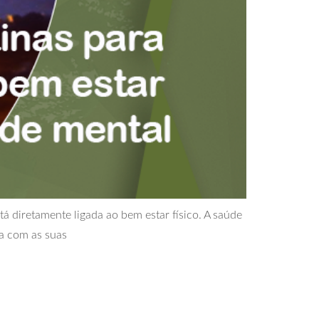
á diretamente ligada ao bem estar físico. A saúde
a com as suas