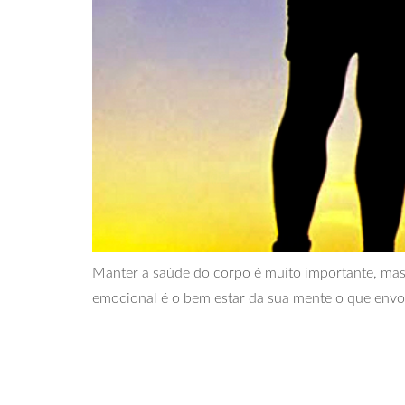
Manter a saúde do corpo é muito importante, mas t
emocional é o bem estar da sua mente o que envo