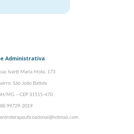
e Administrativa
ua: Ivartt Maria Mota, 173
airro: São João Batista
BH/MG – CEP 31515-470
38) 99729-2019
entroterapeuticoadonai@hotmail.com