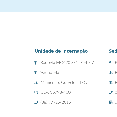
Unidade de Internação
Sed
Rodovia MG420 S/N, KM 3.7
R
Ver no Mapa
B
Município: Curvelo – MG
CEP: 35798-400
(
(38) 99729-2019
c