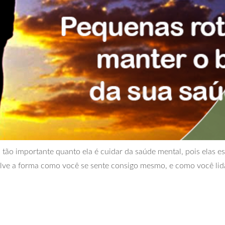
ão importante quanto ela é cuidar da saúde mental, pois elas est
lve a forma como você se sente consigo mesmo, e como você lid