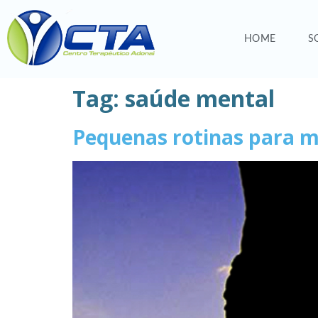
HOME
S
Tag:
saúde mental
Pequenas rotinas para m