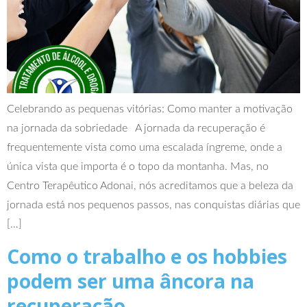
Celebrando as pequenas vitórias: Como manter a motivação
na jornada da sobriedade A jornada da recuperação é
frequentemente vista como uma escalada íngreme, onde a
única vista que importa é o topo da montanha. Mas, no
Centro Terapêutico Adonai, nós acreditamos que a beleza da
jornada está nos pequenos passos, nas conquistas diárias que
[…]
Como o trabalho e os hobbies
podem ser uma âncora na
recuperação