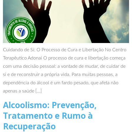
Cuidando de Si: O Processo de Cura e Libertação No Centro
Terapêutico Adonai O processo de cura e libertação começa
com uma decisão pessoal: a vontade de mudar, de cuidar de
si e de reconstruir a própria vida. Para muitas pessoas, a
dependência do álcool é um fardo pesado, que afeta não
apenas a saúde […]
Alcoolismo: Prevenção,
Tratamento e Rumo à
Recuperação