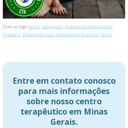
Com as tags
álcool
,
tabagismo
,
Tratamento Dependente
Químico
,
Tratamento para Dependente Químico
,
Vícios
Entre em contato conosco
para mais informações
sobre nosso centro
terapêutico em Minas
Gerais.