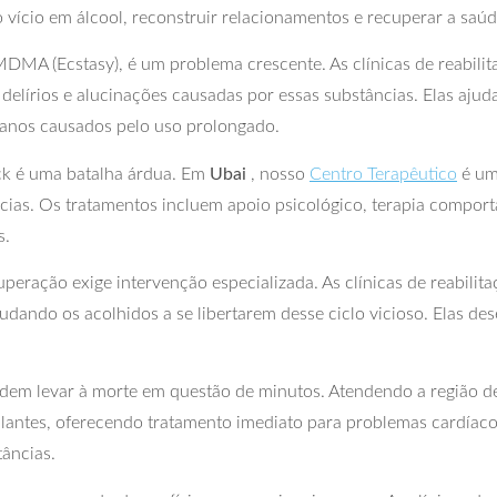
 vício em álcool, reconstruir relacionamentos e recuperar a saúde
MDMA (Ecstasy), é um problema crescente. As clínicas de reabi
delírios e alucinações causadas por essas substâncias. Elas ajud
 danos causados pelo uso prolongado.
ck é uma batalha árdua. Em
Ubai
, nosso
Centro Terapêutico
é um
ias. Os tratamentos incluem apoio psicológico, terapia comportam
s.
peração exige intervenção especializada. As clínicas de reabili
judando os acolhidos a se libertarem desse ciclo vicioso. Elas d
odem levar à morte em questão de minutos. Atendendo a região 
alantes, oferecendo tratamento imediato para problemas cardíaco
tâncias.