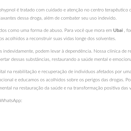
hypnol é tratado com cuidado e atenção no centro terapêutico 
elaxantes dessa droga, além de combater seu uso indevido.
ados como uma forma de abuso. Para você que mora em
Ubai
, f
os acolhidos a reconstruir suas vidas longe dos solventes.
 indevidamente, podem levar à dependência. Nossa clínica de rea
bertar dessas substâncias, restaurando a saúde mental e emocion
l na reabilitação e recuperação de indivíduos afetados por uma
cional e educamos os acolhidos sobre os perigos das drogas. Po
ental na restauração da saúde e na transformação positiva das 
r WhatsApp: