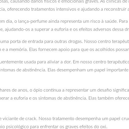
sas, causando danos físicos e emocionais graves. As clínicas d
cia, oferecendo tratamentos intensivos e ajudando a reconstruir 
dia, o lança-perfume ainda representa um risco à saúde. Para 
, ajudando-os a superar a euforia e os efeitos adversos dessa d
uma porta de entrada para outras drogas. Nosso centro terapêu
e a memória. Elas fornecem apoio para que os acolhidos possam 
uentemente usada para aliviar a dor. Em nosso centro terapêutic
 sintomas de abstinência. Elas desempenham um papel importante
res de anos, o ópio continua a representar um desafio significa
erar a euforia e os sintomas de abstinência. Elas também oferec
 viciante de crack. Nosso tratamento desempenha um papel crucia
o psicológico para enfrentar os graves efeitos do oxi.