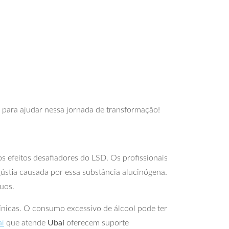
i para ajudar nessa jornada de transformação!
os efeitos desafiadores do LSD. Os profissionais
gústia causada por essa substância alucinógena.
uos.
nicas. O consumo excessivo de álcool pode ter
ai
que atende
Ubai
oferecem suporte