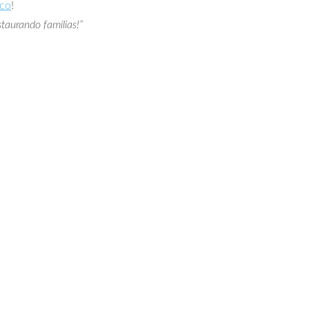
ico
!
taurando famílias!”