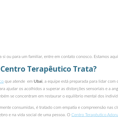
a si ou para um familiar, entre em contato conosco. Estamos aqu
 Centro Terapêutico Trata?
co
que atende em
Ubai
, a equipe está preparada para lidar com 
a ajudar os acolhidos a superar as distorções sensoriais e a an
mbém se concentram em restaurar o equilíbrio mental dos indivíd
mente consumidas, é tratado com empatia e compreensão nas clí
rebro e na vida social de uma pessoa. O
Centro Terapêutico Adon