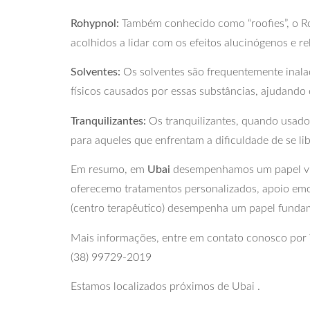
Rohypnol:
Também conhecido como “roofies”, o Ro
acolhidos a lidar com os efeitos alucinógenos e r
Solventes:
Os solventes são frequentemente inal
físicos causados por essas substâncias, ajudando 
Tranquilizantes:
Os tranquilizantes, quando usados
para aqueles que enfrentam a dificuldade de se li
Em resumo, em
Ubai
desempenhamos um papel vita
oferecemo tratamentos personalizados, apoio emo
(centro terapêutico) desempenha um papel fundam
Mais informações, entre em contato conosco po
(38) 99729-2019
Estamos localizados próximos de Ubai .