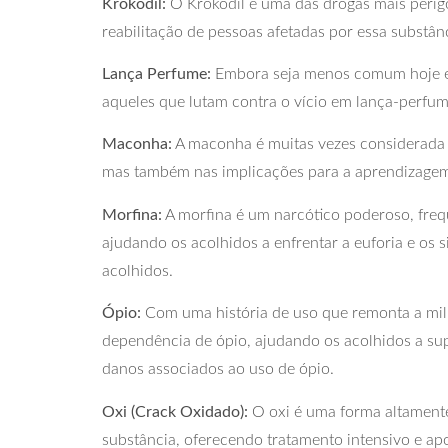
Krokodil:
O Krokodil é uma das drogas mais perigo
reabilitação de pessoas afetadas por essa substân
Lança Perfume:
Embora seja menos comum hoje em 
aqueles que lutam contra o vício em lança-perfume
Maconha:
A maconha é muitas vezes considerada 
mas também nas implicações para a aprendizagem 
Morfina:
A morfina é um narcótico poderoso, freq
ajudando os acolhidos a enfrentar a euforia e os
acolhidos.
Ópio:
Com uma história de uso que remonta a milha
dependência de ópio, ajudando os acolhidos a sup
danos associados ao uso de ópio.
Oxi (Crack Oxidado):
O oxi é uma forma altamente
substância, oferecendo tratamento intensivo e apoi