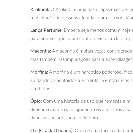
Krokodil:
O Krokodil é uma das drogas mais perigo
reabilitação de pessoas afetadas por essa substân
Lança Perfume:
Embora seja menos comum hoje em 
para aqueles que lutam contra o vício em lança-pe
Maconha:
A maconha é muitas vezes considerada 
mas também nas implicações para a aprendizagem 
Morfina:
A morfina é um narcótico poderoso, freq
ajudando os acolhidos a enfrentar a euforia e os
acolhidos.
Ópio:
Com uma história de uso que remonta a milha
dependência de ópio, ajudando os acolhidos a sup
danos associados ao uso de ópio.
Oxi (Crack Oxidado):
O oxi é uma forma altamente