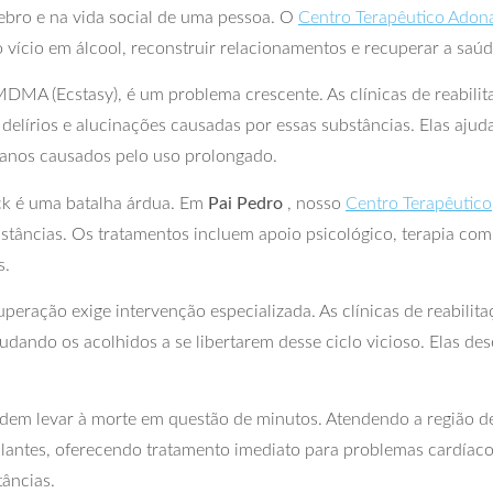
rebro e na vida social de uma pessoa. O
Centro Terapêutico Adon
 vício em álcool, reconstruir relacionamentos e recuperar a saúde
MDMA (Ecstasy), é um problema crescente. As clínicas de reabi
delírios e alucinações causadas por essas substâncias. Elas ajud
 danos causados pelo uso prolongado.
ck é uma batalha árdua. Em
Pai Pedro
, nosso
Centro Terapêutico
tâncias. Os tratamentos incluem apoio psicológico, terapia comp
s.
peração exige intervenção especializada. As clínicas de reabili
judando os acolhidos a se libertarem desse ciclo vicioso. Elas d
odem levar à morte em questão de minutos. Atendendo a região 
alantes, oferecendo tratamento imediato para problemas cardíaco
tâncias.