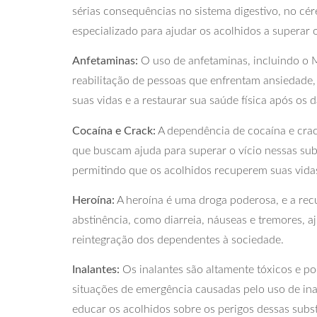
sérias consequências no sistema digestivo, no cé
especializado para ajudar os acolhidos a superar o
Anfetaminas:
O uso de anfetaminas, incluindo o 
reabilitação de pessoas que enfrentam ansiedade, 
suas vidas e a restaurar sua saúde física após os
Cocaína e Crack:
A dependência de cocaína e cra
que buscam ajuda para superar o vício nessas subs
permitindo que os acolhidos recuperem suas vida
Heroína:
A heroína é uma droga poderosa, e a recu
abstinência, como diarreia, náuseas e tremores, a
reintegração dos dependentes à sociedade.
Inalantes:
Os inalantes são altamente tóxicos e p
situações de emergência causadas pelo uso de in
educar os acolhidos sobre os perigos dessas subs