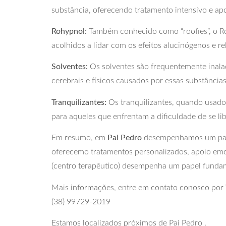
substância, oferecendo tratamento intensivo e apoi
Rohypnol:
Também conhecido como “roofies”, o Ro
acolhidos a lidar com os efeitos alucinógenos e r
Solventes:
Os solventes são frequentemente inal
cerebrais e físicos causados por essas substâncias
Tranquilizantes:
Os tranquilizantes, quando usados
para aqueles que enfrentam a dificuldade de se li
Em resumo, em
Pai Pedro
desempenhamos um papel 
oferecemo tratamentos personalizados, apoio emo
(centro terapêutico) desempenha um papel fundam
Mais informações, entre em contato conosco po
(38) 99729-2019
Estamos localizados próximos de Pai Pedro .