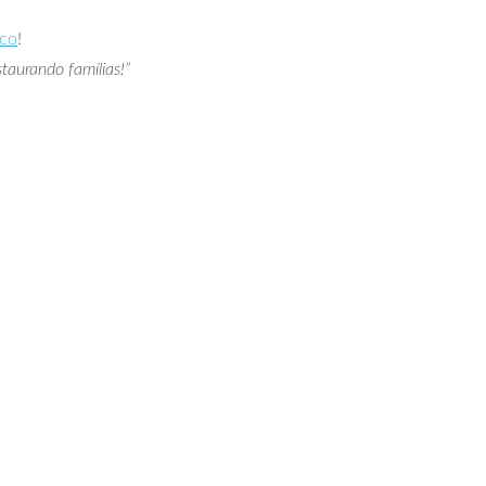
ico
!
taurando famílias!”