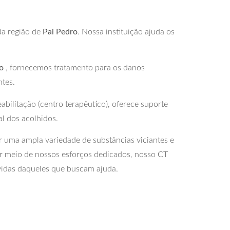
da região de
Pai Pedro
. Nossa instituição ajuda os
o
, fornecemos tratamento para os danos
ntes.
bilitação (centro terapêutico), oferece suporte
al dos acolhidos.
 uma ampla variedade de substâncias viciantes e
r meio de nossos esforços dedicados, nosso CT
vidas daqueles que buscam ajuda.