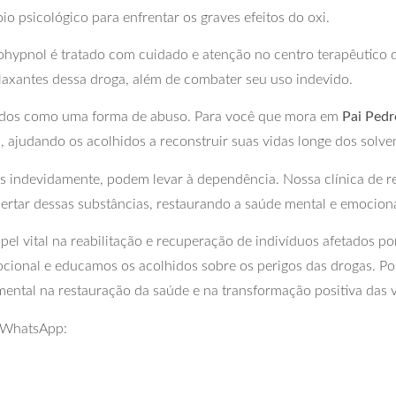
o psicológico para enfrentar os graves efeitos do oxi.
hypnol é tratado com cuidado e atenção no centro terapêutico 
elaxantes dessa droga, além de combater seu uso indevido.
ados como uma forma de abuso. Para você que mora em
Pai Pedr
, ajudando os acolhidos a reconstruir suas vidas longe dos solve
 indevidamente, podem levar à dependência. Nossa clínica de rea
bertar dessas substâncias, restaurando a saúde mental e emocion
vital na reabilitação e recuperação de indivíduos afetados por
cional e educamos os acolhidos sobre os perigos das drogas. Po
ental na restauração da saúde e na transformação positiva das 
r WhatsApp: