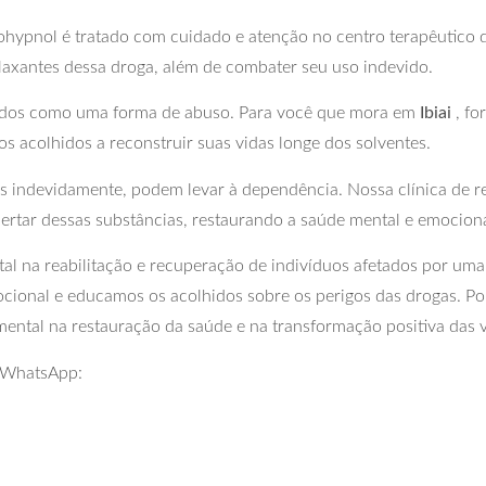
hypnol é tratado com cuidado e atenção no centro terapêutico 
elaxantes dessa droga, além de combater seu uso indevido.
ados como uma forma de abuso. Para você que mora em
Ibiai
, fo
os acolhidos a reconstruir suas vidas longe dos solventes.
 indevidamente, podem levar à dependência. Nossa clínica de rea
bertar dessas substâncias, restaurando a saúde mental e emocion
 na reabilitação e recuperação de indivíduos afetados por uma 
cional e educamos os acolhidos sobre os perigos das drogas. Po
ental na restauração da saúde e na transformação positiva das 
r WhatsApp: