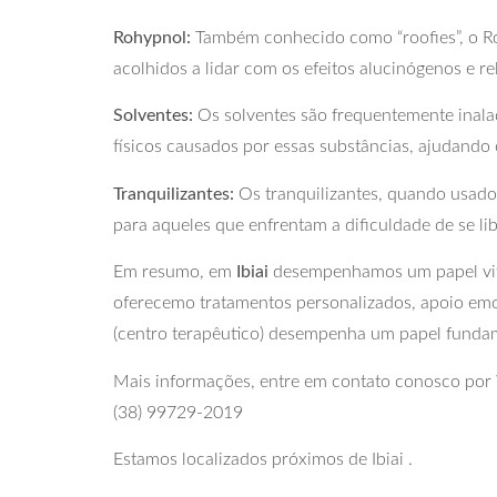
Rohypnol:
Também conhecido como “roofies”, o Ro
acolhidos a lidar com os efeitos alucinógenos e r
Solventes:
Os solventes são frequentemente inal
físicos causados por essas substâncias, ajudando 
Tranquilizantes:
Os tranquilizantes, quando usados
para aqueles que enfrentam a dificuldade de se li
Em resumo, em
Ibiai
desempenhamos um papel vital
oferecemo tratamentos personalizados, apoio emo
(centro terapêutico) desempenha um papel fundam
Mais informações, entre em contato conosco po
(38) 99729-2019
Estamos localizados próximos de Ibiai .