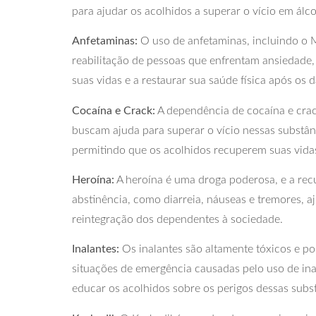
para ajudar os acolhidos a superar o vício em álco
Anfetaminas:
O uso de anfetaminas, incluindo o 
reabilitação de pessoas que enfrentam ansiedade, 
suas vidas e a restaurar sua saúde física após os
Cocaína e Crack:
A dependência de cocaína e cra
buscam ajuda para superar o vício nessas substânc
permitindo que os acolhidos recuperem suas vida
Heroína:
A heroína é uma droga poderosa, e a recu
abstinência, como diarreia, náuseas e tremores, a
reintegração dos dependentes à sociedade.
Inalantes:
Os inalantes são altamente tóxicos e p
situações de emergência causadas pelo uso de in
educar os acolhidos sobre os perigos dessas subs