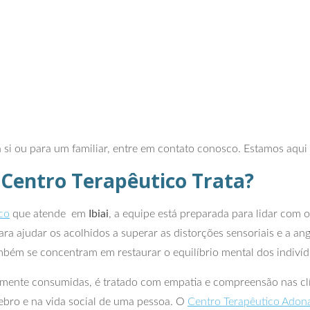
 si ou para um familiar, entre em contato conosco. Estamos aqui
 Centro Terapêutico Trata?
co
que atende em
Ibiai
, a equipe está preparada para lidar com o
a ajudar os acolhidos a superar as distorções sensoriais e a an
mbém se concentram em restaurar o equilíbrio mental dos indivíd
mente consumidas, é tratado com empatia e compreensão nas clí
rebro e na vida social de uma pessoa. O
Centro Terapêutico Adon