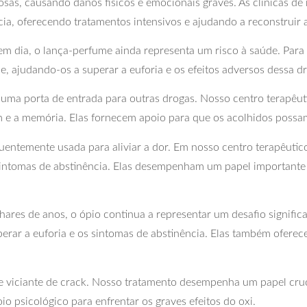
sas, causando danos físicos e emocionais graves. As clínicas d
cia, oferecendo tratamentos intensivos e ajudando a reconstruir 
dia, o lança-perfume ainda representa um risco à saúde. Para 
, ajudando-os a superar a euforia e os efeitos adversos dessa d
uma porta de entrada para outras drogas. Nosso centro terapêu
e a memória. Elas fornecem apoio para que os acolhidos possam 
uentemente usada para aliviar a dor. Em nosso centro terapêutic
 sintomas de abstinência. Elas desempenham um papel importante
res de anos, o ópio continua a representar um desafio significa
erar a euforia e os sintomas de abstinência. Elas também oferec
 viciante de crack. Nosso tratamento desempenha um papel crucia
o psicológico para enfrentar os graves efeitos do oxi.