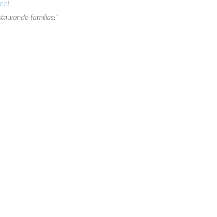
ico
!
taurando famílias!”