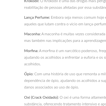
Krokodil:
O Krokodil é uma das drogas mais perigo
reabilitação de pessoas afetadas por essa substân
Lança Perfume:
Embora seja menos comum hoje em 
aqueles que lutam contra o vício em lança-perfume
Maconha:
A maconha é muitas vezes considerada 
mas também nas implicações para a aprendizagem 
Morfina:
A morfina é um narcótico poderoso, freq
ajudando os acolhidos a enfrentar a euforia e os
acolhidos.
Ópio:
Com uma história de uso que remonta a milha
dependência de ópio, ajudando os acolhidos a sup
danos associados ao uso de ópio.
Oxi (Crack Oxidado):
O oxi é uma forma altamente
substância, oferecendo tratamento intensivo e apoi