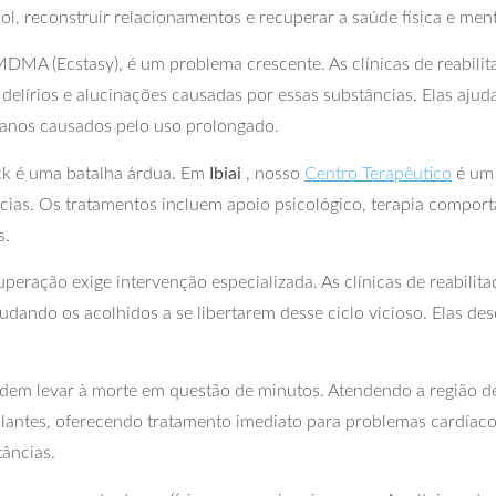
ol, reconstruir relacionamentos e recuperar a saúde física e ment
MDMA (Ecstasy), é um problema crescente. As clínicas de reabi
delírios e alucinações causadas por essas substâncias. Elas ajud
 danos causados pelo uso prolongado.
ck é uma batalha árdua. Em
Ibiai
, nosso
Centro Terapêutico
é um 
ias. Os tratamentos incluem apoio psicológico, terapia comportam
s.
peração exige intervenção especializada. As clínicas de reabili
judando os acolhidos a se libertarem desse ciclo vicioso. Elas d
odem levar à morte em questão de minutos. Atendendo a região 
alantes, oferecendo tratamento imediato para problemas cardíaco
tâncias.