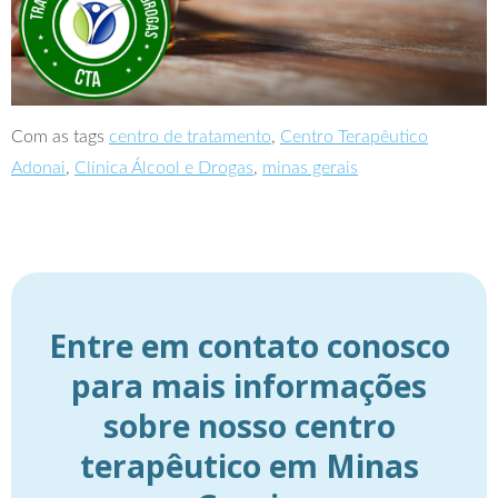
Com as tags
centro de tratamento
,
Centro Terapêutico
Adonai
,
Clínica Álcool e Drogas
,
minas gerais
Entre em contato conosco
para mais informações
sobre nosso centro
terapêutico em Minas