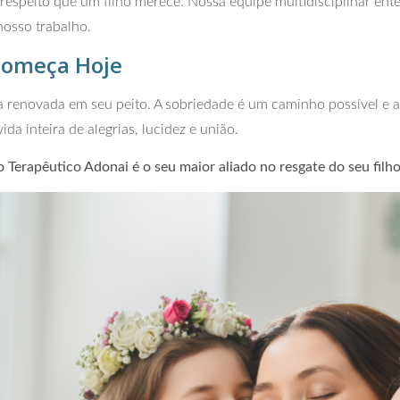
respeito que um filho merece. Nossa equipe multidisciplinar e
osso trabalho.
Começa Hoje
 renovada em seu peito. A sobriedade é um caminho possível e a 
a inteira de alegrias, lucidez e união.
 Terapêutico Adonai é o seu maior aliado no resgate do seu filho