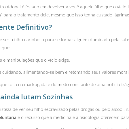
ro Adonai é focado em devolver a você aquele filho que o vício 
m” para o tratamento dele, mesmo que isso tenha custado lágrimas
ente Definitivo?
e ser o filho carinhoso para se tornar alguém dominado pela su
a que:
s e manipulações que o vício exige.
se cuidando, alimentando-se bem e retomando seus valores morais 
 que toca na madrugada e do medo constante de uma notícia trág
ainda lutam Sozinhas
steza de ver seu filho escravizado pelas drogas ou pelo álcool, 
oluntária
é o recurso que a medicina e a psicologia oferecem par