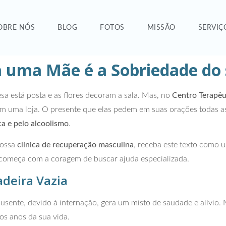
OBRE NÓS
BLOG
FOTOS
MISSÃO
SERVIÇ
 uma Mãe é a Sobriedade do 
sa está posta e as flores decoram a sala. Mas, no
Centro Terapêu
uma loja. O presente que elas pedem em suas orações todas as no
a e pelo alcoolismo
.
nossa
clínica de recuperação masculina
, receba este texto como 
ra começa com a coragem de buscar ajuda especializada.
adeira Vazia
sente, devido à internação, gera um misto de saudade e alívio. 
os anos da sua vida.