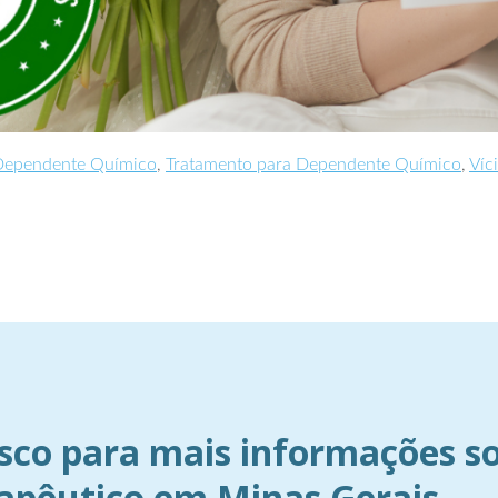
Dependente Químico
,
Tratamento para Dependente Químico
,
Víc
sco para mais informações s
rapêutico em Minas Gerais.