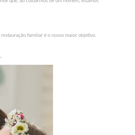
ntende que, ao cuidarmos de um homem, estamos
restauração familiar é o nosso maior objetivo.
.