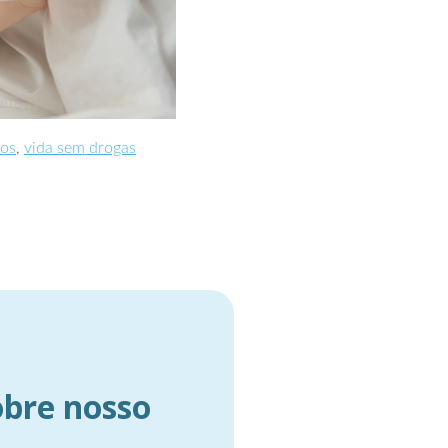
ios
,
vida sem drogas
obre nosso