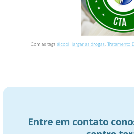
Com as tags
álcool
,
largar as drogas
,
Tratamento 
Entre em contato cono
centro te