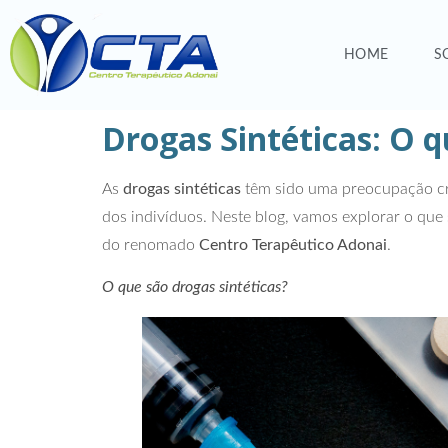
HOME
S
Drogas Sintéticas: O 
As
drogas sintéticas
têm sido uma preocupação cre
dos indivíduos. Neste blog, vamos explorar o que
do renomado
Centro Terapêutico Adonai
.
O que são drogas sintéticas?