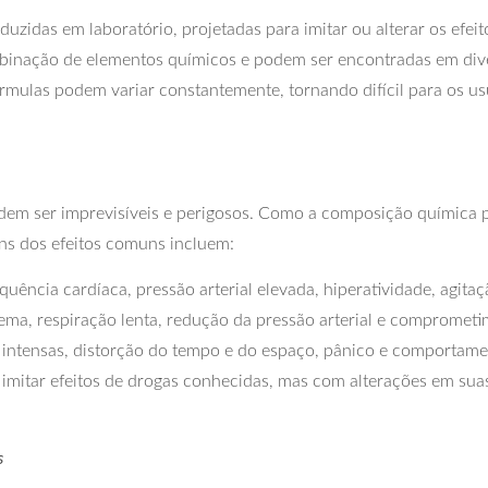
uzidas em laboratório, projetadas para imitar ou alterar os efe
mbinação de elementos químicos e podem ser encontradas em diver
fórmulas podem variar constantemente, tornando difícil para os 
em ser imprevisíveis e perigosos. Como a composição química p
ns dos efeitos comuns incluem:
ncia cardíaca, pressão arterial elevada, hiperatividade, agitaç
ma, respiração lenta, redução da pressão arterial e comprometi
ntensas, distorção do tempo e do espaço, pânico e comportamen
 imitar efeitos de drogas conhecidas, mas com alterações em su
s