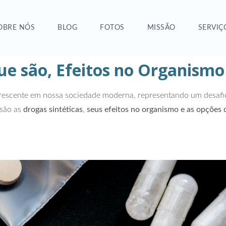
OBRE NÓS
BLOG
FOTOS
MISSÃO
SERVIÇ
que são, Efeitos no Organism
scente em nossa sociedade moderna, representando um desafio s
 são as
drogas sintéticas
,
seus efeitos no organismo e as opções