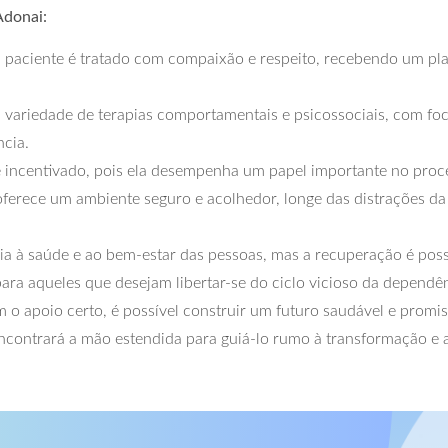
Adonai:
paciente é tratado com compaixão e respeito, recebendo um pla
variedade de terapias comportamentais e psicossociais, com foco
cia.
 incentivado, pois ela desempenha um papel importante no proc
erece um ambiente seguro e acolhedor, longe das distrações da 
a à saúde e ao bem-estar das pessoas, mas a recuperação é pos
ra aqueles que desejam libertar-se do ciclo vicioso da dependên
 o apoio certo, é possível construir um futuro saudável e promi
encontrará a mão estendida para guiá-lo rumo à transformação e 