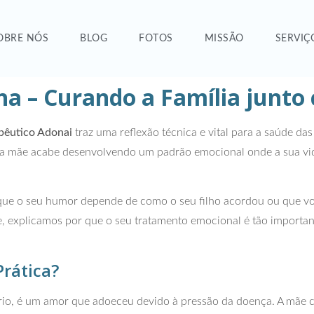
OBRE NÓS
BLOG
FOTOS
MISSÃO
SERVIÇ
 – Curando a Família junto 
pêutico Adonai
traz uma reflexão técnica e vital para a saúde das
o, a mãe acabe desenvolvendo um padrão emocional onde a sua vid
 que o seu humor depende de como o seu filho acordou ou que vo
e, explicamos por que o seu tratamento emocional é tão importa
rática?
rio, é um amor que adoeceu devido à pressão da doença. A mãe co