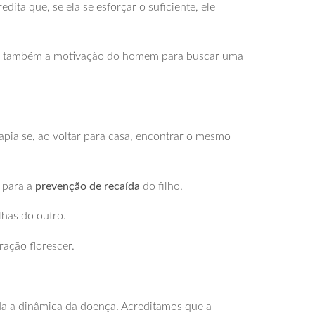
dita que, se ela se esforçar o suficiente, ele
tira também a motivação do homem para buscar uma
apia se, ao voltar para casa, encontrar o mesmo
 para a
prevenção de recaída
do filho.
lhas do outro.
ção florescer.
da a dinâmica da doença. Acreditamos que a