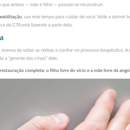
a que ambos — mãe e filho — possam se reconstruir.
reabilitação
, use este tempo para cuidar de você. Volte a dormi
ca do CTA está fazendo a parte dela.
ta
ensa de soltar as rédeas e confiar no processo terapêutico. A
ão a “gerente das crises” dele.
stauração completa: o filho livre do vício e a mãe livre da angús