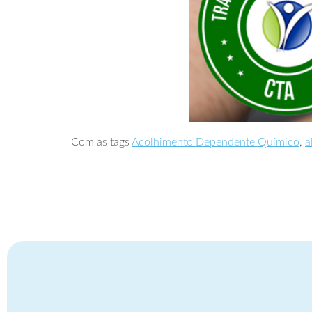
Com as tags
Acolhimento Dependente Químico
,
a