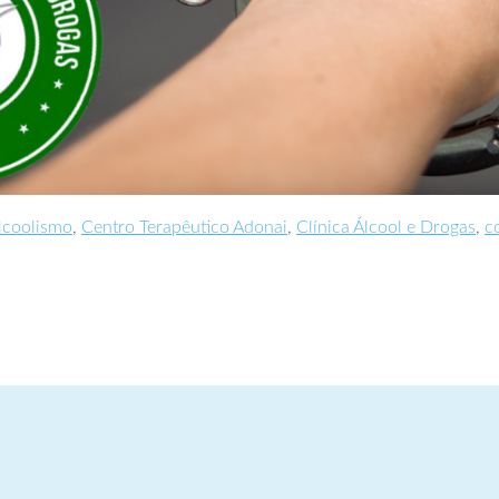
lcoolismo
,
Centro Terapêutico Adonai
,
Clínica Álcool e Drogas
,
c