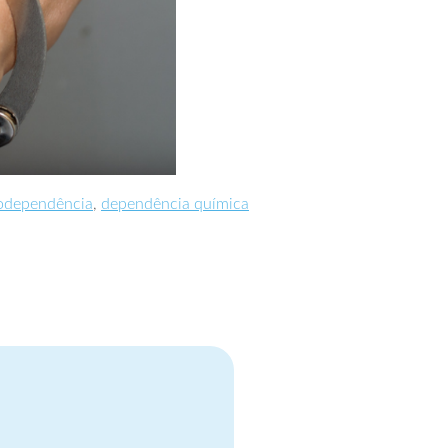
odependência
,
dependência química