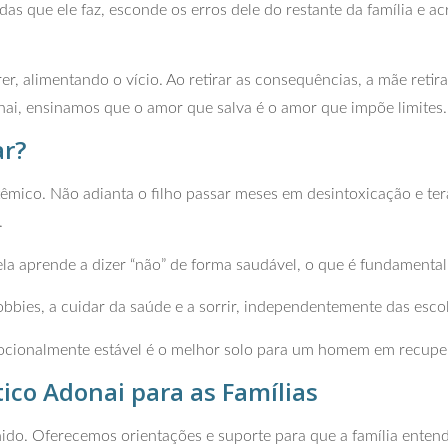
as que ele faz, esconde os erros dele do restante da família e acre
r, alimentando o vício. Ao retirar as consequências, a mãe re
nai, ensinamos que o amor que salva é o amor que impõe limites.
ar?
têmico. Não adianta o filho passar meses em desintoxicação e ter
.
la aprende a dizer “não” de forma saudável, o que é fundamental
obbies, a cuidar da saúde e a sorrir, independentemente das esco
ionalmente estável é o melhor solo para um homem em recupera
ico Adonai para as Famílias
do. Oferecemos orientações e suporte para que a família enten