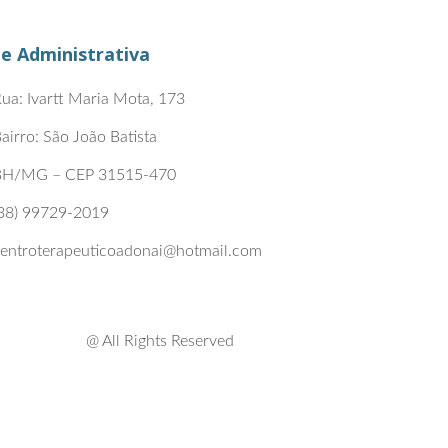
e Administrativa
ua: Ivartt Maria Mota, 173
airro: São João Batista
BH/MG – CEP 31515-470
38) 99729-2019
entroterapeuticoadonai@hotmail.com
@ All Rights Reserved