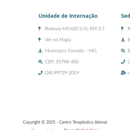
Unidade de Internação
Sed
Rodovia MG420 S/N, KM 3.7
R
Ver no Mapa
B
Município: Curvelo – MG
CEP: 35798-400
(
(38) 99729-2019
c
Copyright © 2025 - Centro Terapêutico Adonai